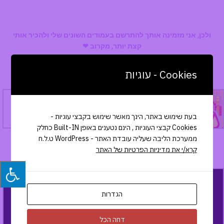
נטויה, כי אני כאן כדי להגשים את עצמי, וכדי לייצר תוכן לקהל שאני
מחוייבת אליהם, והכי חשוב אוהבת אותם.
ולכן, אני מזמינה אותך להתרשם בעמודים השונים שלי ולהכיר אותי
קצת יותר, מקרוב ❤
בין שיתופי פעולה שלי
Cookies - עוגיות
בעת שימוש באתר, הינך מאשר שימוש בקבצי עוגיות -
Cookies קבצי העוגיות , הינם נטענים באופן Built-IN כחלק
ממערכת הליבה שעליה עובדת האתר - WordPress ט.ל.ח
קרא/י את מדיניות הפרטיות של האתר
הגדרות
דחה הכל