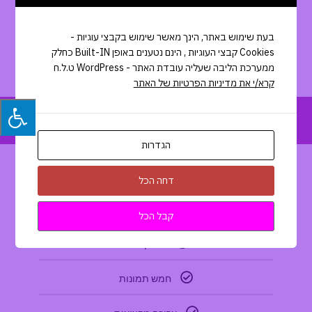
ליצירת קשר
בעת שימוש באתר, הינך מאשר שימוש בקבצי עוגיות -
Cookies קבצי העוגיות , הינם נטענים באופן Built-IN כחלק
המחיר משתנה בהתאם לאיפור, יש ליצור קשר
ממערכת הליבה שעליה עובדת האתר - WordPress ט.ל.ח
קרא/י את מדיניות הפרטיות של האתר
יש ליצור קשר
צילום UGC - אחד
הגדרות
300
דחה הכל
₪
קבל הכל
סרטון אחד
חמש תמונות