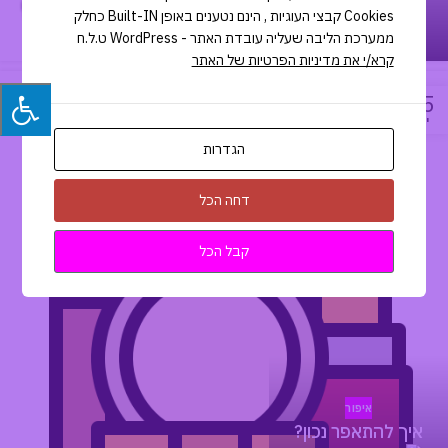
Cookies קבצי העוגיות , הינם נטענים באופן Built-IN כחלק
Shaked Revivo
ממערכת הליבה שעליה עובדת האתר - WordPress ט.ל.ח
קרא/י את מדיניות הפרטיות של האתר
25
יול
הגדרות
דחה הכל
קבל הכל
איפור
איך להתאפר נכון?