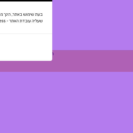
שעליה עובדת האתר - WordPress ט.ל.ח
האתר נבנה ע"י שקד רביבו. כל הזכויות שמורות ל- ce