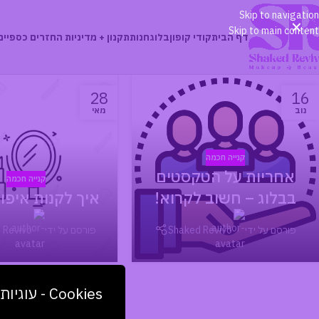
Skip to navigation
×
Skip to main content
דף הבית
קודי קופון
בלוג
חנות
תקנון + מדיניות החזרים כספיים
28
16
נוב
מאי
קנייה חכמה
אחריות על הטקסטים
קנייה חכמה
בבלוג – חשוב לקרוא!
איך לקנות איפו
פורסם על ידי
Shaked Revivo
פורסם על ידי
 Revivo
Cookies - עוגיות