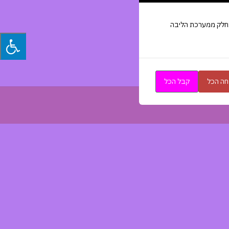
באתר, הינך מאשר שימוש בקבצי עוגיות - Cookies קבצי העוגיות , הינם נטענים באופן Built-IN כחלק ממערכת הליבה
ה הכל
קבל הכל